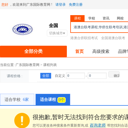
您好
，欢迎来到广东国际教育网 !
请登录
免费注册
课程
学校
资讯
网校
全国
切换城市
港澳台侨联招考试
全国港澳台联考
全部分类
首页
高级搜索
品牌
当前位置:
广东国际教育网
>
课程列表
全部
自定义
-
课程价格 :
适合学校
6家
适合课程
0个
很抱歉,暂时无法找到符合您要求的课
咨询老师
您可以更改各种搜索条件重新查询,或
帮您找到合适