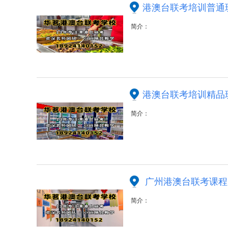
港澳台联考培训普通
简介：
港澳台联考培训精品
简介：
广州港澳台联考课程
简介：