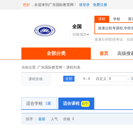
您好
，欢迎来到广东国际教育网 !
请登录
免费注册
课程
学校
资
全国
切换城市
港澳台侨联招考试
全
全部分类
首页
高级搜
当前位置:
广东国际教育网
>
课程列表
全部
0 - 0
自定义
-
课程价格 :
适合学校
1家
适合课程
6个
排序 ：
最新
人气
价格