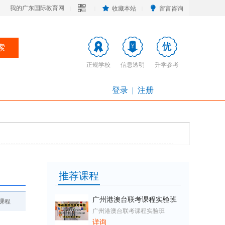

我的广东国际教育网

收藏本站

留言咨询
|
|
|



正规学校
信息透明
升学参考
登录
|
注册
推荐课程
广州港澳台联考课程实验班
课程
广州港澳台联考课程实验班
详询